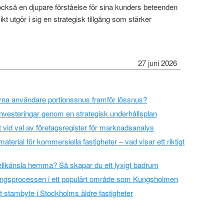
också en djupare förståelse för sina kunders beteenden
kt utgör i sig en strategisk tillgång som stärker
.
27 juni 2026
rna användare portionssnus framför lössnus?
 investeringar genom en strategisk underhållsplan
t vid val av företagsregister för marknadsanalys
material för kommersiella fastigheter – vad visar ett riktigt
lkänsla hemma? Så skapar du ett lyxigt badrum
ningsprocessen i ett populärt område som Kungsholmen
t stambyte i Stockholms äldre fastigheter