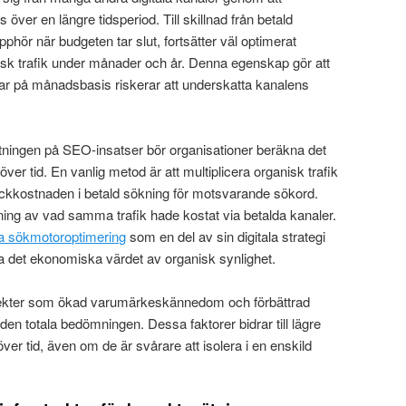
 över en längre tidsperiod. Till skillnad från betald
pphör när budgeten tar slut, fortsätter väl optimerat
nisk trafik under månader och år. Denna egenskap gör att
gar på månadsbasis riskerar att underskatta kanalens
tningen på SEO-insatser bör organisationer beräkna det
ver tid. En vanlig metod är att multiplicera organisk trafik
ickkostnaden i betald sökning för motsvarande sökord.
ning av vad samma trafik hade kostat via betalda kanaler.
ta sökmotoroptimering
som en del av sin digitala strategi
era det ekonomiska värdet av organisk synlighet.
ffekter som ökad varumärkeskännedom och förbättrad
den totala bedömningen. Dessa faktorer bidrar till lägre
er tid, även om de är svårare att isolera i en enskild