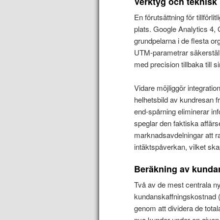
Verktyg och teknisk 
En förutsättning för tillförl
plats. Google Analytics 4
grundpelarna i de flesta o
UTM-parametrar säkerställe
med precision tillbaka till si
Vidare möjliggör integrat
helhetsbild av kundresan fr
end-spårning eliminerar inf
speglar den faktiska affärs
marknadsavdelningar att r
intäktspåverkan, vilket sk
Beräkning av kundan
Två av de mest centrala ny
kundanskaffningskostnad 
genom att dividera de tota
nya kunder under en given