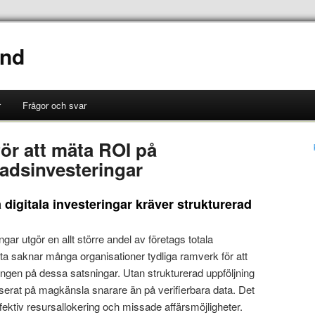
ånd
r
Frågor och svar
ör att mäta ROI på
nadsinvesteringar
 digitala investeringar kräver strukturerad
gar utgör en allt större andel av företags totala
a saknar många organisationer tydliga ramverk för att
ngen på dessa satsningar. Utan strukturerad uppföljning
baserat på magkänsla snarare än på verifierbara data. Det
neffektiv resursallokering och missade affärsmöjligheter.