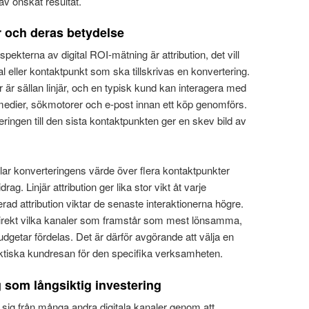
v önskat resultat.
r och deras betydelse
kterna av digital ROI-mätning är attribution, det vill
l eller kontaktpunkt som ska tillskrivas en konvertering.
r är sällan linjär, och en typisk kund kan interagera med
medier, sökmotorer och e-post innan ett köp genomförs.
teringen till den sista kontaktpunkten ger en skev bild av
delar konverteringens värde över flera kontaktpunkter
rag. Linjär attribution ger lika stor vikt åt varje
rad attribution viktar de senaste interaktionerna högre.
direkt vilka kanaler som framstår som mest lönsamma,
dgetar fördelas. Det är därför avgörande att välja en
ktiska kundresan för den specifika verksamheten.
som långsiktig investering
 sig från många andra digitala kanaler genom att