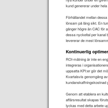
kund genererar under hela 
Förhållandet mellan dessa 
lönsam på lång sikt. En tu
gånger högre än CAC för at
dessa nyckeltal per kanal bl
levererar de mest lönsamma
Kontinuerlig optime
ROI-mätning är inte en en
integreras i organisation
uppsatta KPI:er gör det möjl
Kvartalsvis genomgång av a
kundanskaffningskostnad g
Genom att etablera en kul
affärsresultat skapas förut
lyckas med detta arbete up