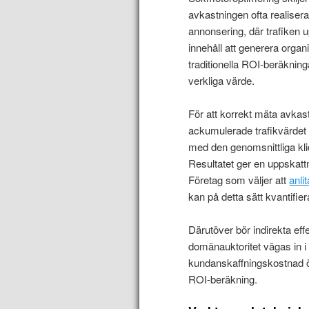
avkastningen ofta realiseras
annonsering, där trafiken u
innehåll att generera orga
traditionella ROI-beräknin
verkliga värde.
För att korrekt mäta avkas
ackumulerade trafikvärdet ö
med den genomsnittliga kl
Resultatet ger en uppskatt
Företag som väljer att
anli
kan på detta sätt kvantifi
Därutöver bör indirekta e
domänauktoritet vägas in i 
kundanskaffningskostnad öv
ROI-beräkning.