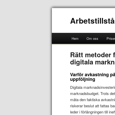
Arbetstillst
Hem
Om oss
Prise
Rätt metoder f
digitala mark
Varför avkastning på
uppföljning
Digitala marknadsinvesterin
marknadsbudget. Trots dett
mäta den faktiska avkastni
riskerar beslut att fattas 
leder i förlängningen till i