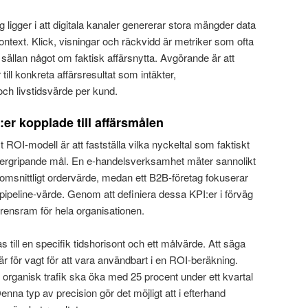
ligger i att digitala kanaler genererar stora mängder data
ontext. Klick, visningar och räckvidd är metriker som ofta
sällan något om faktisk affärsnytta. Avgörande är att
till konkreta affärsresultat som intäkter,
ch livstidsvärde per kund.
:er kopplade till affärsmålen
t ROI-modell är att fastställa vilka nyckeltal som faktiskt
ergripande mål. En e-handelsverksamhet mäter sannolikt
msnittligt ordervärde, medan ett B2B-företag fokuserar
pipeline-värde. Genom att definiera dessa KPI:er i förväg
ensram för hela organisationen.
s till en specifik tidshorisont och ett målvärde. Att säga
 är för vagt för att vara användbart i en ROI-beräkning.
 organisk trafik ska öka med 25 procent under ett kvartal
na typ av precision gör det möjligt att i efterhand