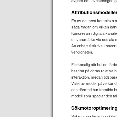
avgöra om investeringen ga
Attributionsmodelle
En av de mest komplexa aspe
säga frågan om vilken kana
Kundresan i digitala kanale
ett varumärke via sociala 
Att enbart tillskriva konver
verkligheten.
Flerkanalig attribution för
baserat på deras relativa bid
interaktion, medan tidsbase
Valet av modell påverkar 
och därmed hur framtida bu
modell som speglar den fa
Sökmotoroptimering 
Sökmotoroptimering skiljer