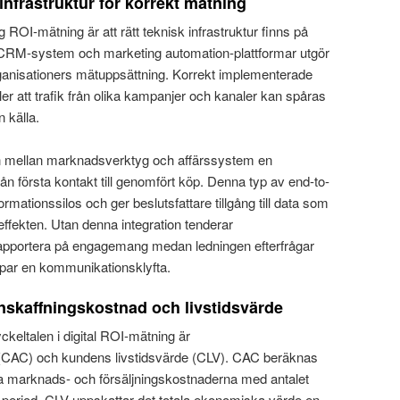
infrastruktur för korrekt mätning
itlig ROI-mätning är att rätt teknisk infrastruktur finns på
, CRM-system och marketing automation-plattformar utgör
rganisationers mätuppsättning. Korrekt implementerade
r att trafik från olika kampanjer och kanaler kan spåras
n källa.
ion mellan marknadsverktyg och affärssystem en
ån första kontakt till genomfört köp. Denna typ av end-to-
ormationssilos och ger beslutsfattare tillgång till data som
effekten. Utan denna integration tenderar
apportera på engagemang medan ledningen efterfrågar
apar en kommunikationsklyfta.
skaffningskostnad och livstidsvärde
ckeltalen i digital ROI-mätning är
(CAC) och kundens livstidsvärde (CLV). CAC beräknas
la marknads- och försäljningskostnaderna med antalet
 period. CLV uppskattar det totala ekonomiska värde en