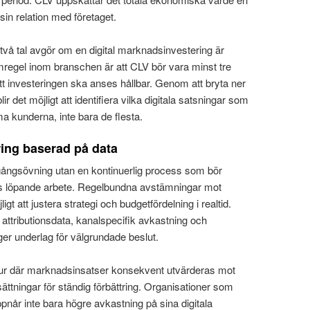
sin relation med företaget.
två tal avgör om en digital marknadsinvestering är
mregel inom branschen är att CLV bör vara minst tre
t investeringen ska anses hållbar. Genom att bryta ner
ir det möjligt att identifiera vilka digitala satsningar som
 kunderna, inte bara de flesta.
ring baserad på data
gångsövning utan en kontinuerlig process som bör
ens löpande arbete. Regelbundna avstämningar mot
igt att justera strategi och budgetfördelning i realtid.
ttributionsdata, kanalspecifik avkastning och
er underlag för välgrundade beslut.
tur där marknadsinsatser konsekvent utvärderas mot
sättningar för ständig förbättring. Organisationer som
pnår inte bara högre avkastning på sina digitala