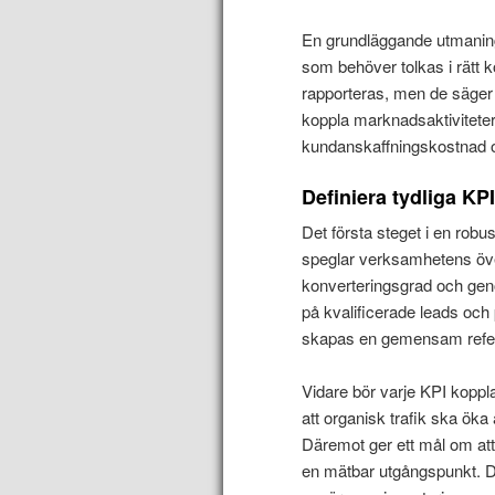
En grundläggande utmaning 
som behöver tolkas i rätt k
rapporteras, men de säger 
koppla marknadsaktiviteter 
kundanskaffningskostnad o
Definiera tydliga KPI
Det första steget i en robus
speglar verksamhetens öv
konverteringsgrad och geno
på kvalificerade leads och 
skapas en gemensam refer
Vidare bör varje KPI koppla
att organisk trafik ska öka
Däremot ger ett mål om att
en mätbar utgångspunkt. Den