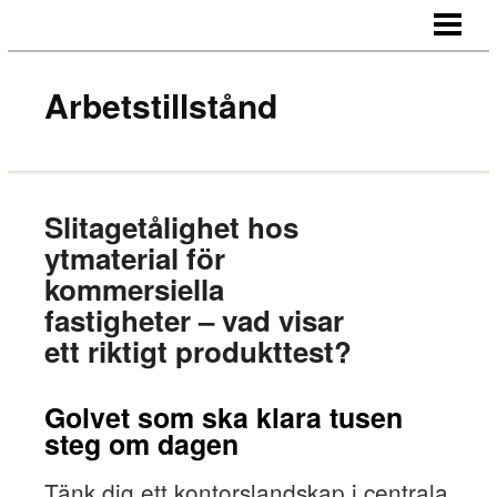
HEM
OM OSS
Arbetstillstånd
PRISER
FRÅGOR OCH SVAR
Slitagetålighet hos
ytmaterial för
kommersiella
fastigheter – vad visar
ett riktigt produkttest?
Golvet som ska klara tusen
steg om dagen
Tänk dig ett kontorslandskap i centrala